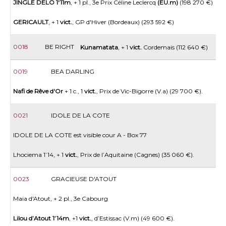
JINGLE DELO 1'11m
, + 1 pl., 3e Prix Céline Leclercq
(EU.m)
(198 270 €)
GERICAULT
, + 1
vict.
, GP d'Hiver (Bordeaux) (293 592 €)
0018
BE RIGHT
Kunamatata
, + 1
vict.
Cordemais (112 640 €)
0019
BEA DARLING
Nafi de Rêve d'Or
+ 1 c., 1
vict.
, Prix de Vic-Bigorre (V.a) (29 700 €).
0021
IDOLE DE LA COTE
IDOLE DE LA COTE est visible cour A - Box 77
Lhociema 1’14, + 1
vict.
, Prix de l’Aquitaine (Cagnes) (35 060 €).
0023
GRACIEUSE D'ATOUT
Maia d'Atout, + 2 pl., 3e Cabourg
Lilou d’Atout 1’14m
, +1
vict.
, d’Estissac (V.m) (49 600 €).