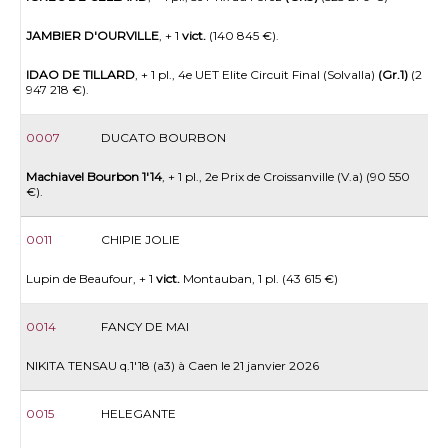
JAMBIER D'OURVILLE
, + 1
vict.
(140 845 €).
IDAO DE TILLARD
, + 1 pl., 4e UET Elite Circuit Final (Solvalla)
(Gr.1)
(2
947 218 €).
0007
DUCATO BOURBON
Machiavel Bourbon 1'14
, + 1 pl., 2e Prix de Croissanville (V.a) (90 550
€).
0011
CHIPIE JOLIE
Lupin de Beaufour, + 1
vict.
Montauban, 1 pl. (43 615 €)
0014
FANCY DE MAI
NIKITA TENSAU q.1'18 (a3) à Caen le 21 janvier 2026
0015
HELEGANTE