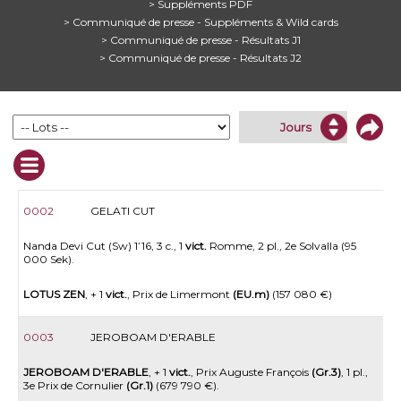
> Suppléments PDF
> Communiqué de presse - Suppléments & Wild cards
> Communiqué de presse - Résultats J1
> Communiqué de presse - Résultats J2
0002
GELATI CUT
Nanda Devi Cut (Sw) 1’16, 3 c., 1
vict.
Romme, 2 pl., 2e Solvalla (95
000 Sek).
LOTUS ZEN
, + 1
vict.
, Prix de Limermont
(EU.m)
(157 080 €)
0003
JEROBOAM D'ERABLE
JEROBOAM D'ERABLE
, + 1
vict.
, Prix Auguste François
(Gr.3)
, 1 pl.,
3e Prix de Cornulier
(Gr.1)
(679 790 €).