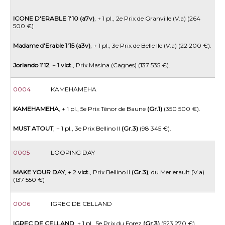
ICONE D'ERABLE 1'10 (a7v)
, + 1 pl., 2e Prix de Granville (V.a) (264
500 €)
Madame d'Erable 1'15 (a3v)
, + 1 pl., 3e Prix de Belle Ile (V.a) (22 200 €).
Jorlando 1’12
, + 1
vict.
, Prix Masina (Cagnes) (137 535 €).
0
0004
KAMEHAMEHA
KAMEHAMEHA
, + 1 pl., 5e Prix Ténor de Baune
(Gr.1)
(350 500 €).
MUST ATOUT
, + 1 pl., 3e Prix Bellino II
(Gr.3)
(98 345 €).
0005
LOOPING DAY
MAKE YOUR DAY
, + 2
vict.
, Prix Bellino II
(Gr.3)
, du Merlerault (V.a)
(137 550 €)
0006
IGREC DE CELLAND
IGREC DE CELLAND
, + 1 pl., 5e Prix du Forez
(Gr.3)
(523 270 €)