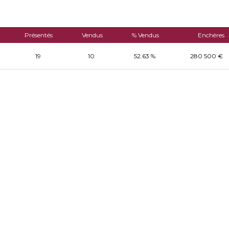
Présentés
Vendus
% Vendus
Enchères
19
10
52.63 %
280 500 €