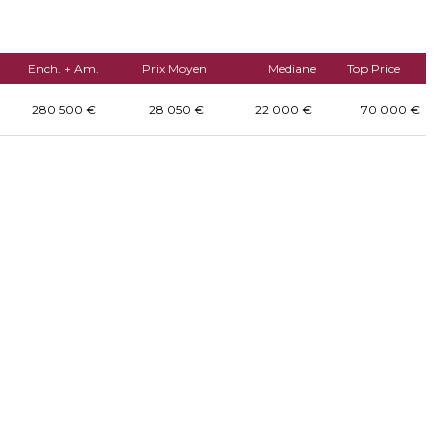
Ench. + Am.
Prix Moyen
Mediane
Top Price
280 500 €
28 050 €
22 000 €
70 000 €