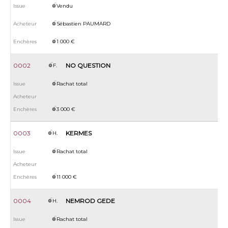
Vendu
Sébastien PAUMARD
1 000 €
0002
NO QUESTION
F.
Rachat total
3 000 €
0003
KERMES
H.
Rachat total
11 000 €
0
0004
NEMROD GEDE
H.
Rachat total