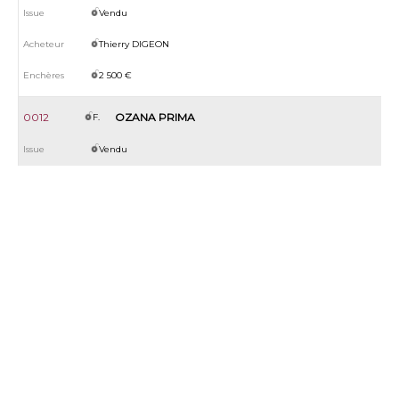
Vendu
Thierry DIGEON
2 500 €
0012
OZANA PRIMA
F.
Vendu
Pierre-yves VERVA
17 000 €
0013
NATUREPEINTURE ERA
F.
Rachat total
15 000 €
0014
MISS LADY QUICK
F.