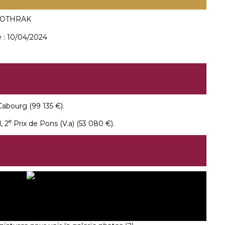
DOTHRAK
 :
10/04/2024
abourg (99 135 €).
e
l, 2
Prix de Pons (V.a) (53 080 €).