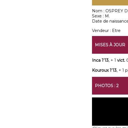
Nom :
OSPREY 
Sexe :
M.
Date de naissance
Vendeur :
Etre
MISES À JOUR
Inca 1’13
, + 1
vict.
C
Kouroux 1’13
, + 1 p
PHOTOS : 2