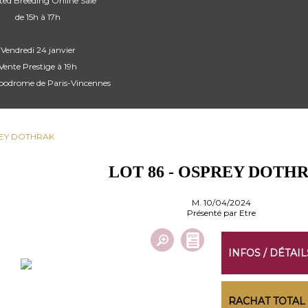
cted Breeding Online Sale
de 15h à 17h
Vendredi 24 janvier
Vente Prestige à 19h
ppodrome de Paris-Vincennes
PREY DOTHRAK
LOT 86 - OSPREY DOTH
M. 10/04/2024
Présenté par Etre
INFOS / DÉTAIL
RACHAT TOTAL