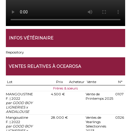
INFOS VÉTÉRINAIRE
Repository
VENTES RELATIVES À OCEAROSA
Lot
Prix
Acheteur
Vente
N°
Frères & soeurs
MANGOUSTINE
4.500 €
Vente de
0107
F. | 2022
Printemps 2025
par GOOD BOY
LIGNERIES x
ANDALOUSE
Mangoustine
28.000 €
Ventes de
0326
F. | 2022
Yearlings
par GOOD BOY
Sélectionnés
LIGNERIES x
2023