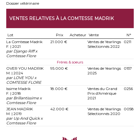
Dossier vétérinaire
VENTES RELATIVES À LA COMTESSE MADRIK
Lot
Prix
Acheteur
Vente
N°
La Comtesse Madrik
21.000 €
Ventes de Yearlings
0211
F. | 2021
Sélectionnés 2022
par Django Riff x
Comtesse Flore
Frères & soeurs
OVER YOU MADRIK
95.000 €
Ventes de Yearlings
0157
M. | 2024
2025
par LOVE YOU x
COMTESSE FLORE
Issime Madrik
18.000 €
Ventes du Grand
0256
F. | 2018
Prix d'Amérique
par Brillantissime x
2021
Comtesse Flore
JEAN MADRIK
42.000 €
Ventes de Yearlings
0058
M. | 2019
Sélectionnés 2020
par Up And Quick x
Comtesse Flore