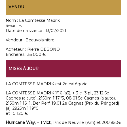
VENDU
Nom :
La Comtesse Madrik
Sexe :
F.
Date de naissance :
13/02/2021
Vendeur :
Beauvoisinière
Acheteur :
Pierre DEBONO
Enchères :
35 000 €
MISES À JOUR
LA COMTESSE MADRIK est 2e catégorie
LA COMTESSE MADRIK 1'16 (a3), + 3 c., 3 pl., 23.12 5e
Cagnes (a.auto), 2150m 1'17''3, 08.01 5e Cagnes (a.auto),
2150m 1'16''1, Der Perf. 19.01 2e Cagnes (Prix du Périgord)
(a), 2925m 1’19’’0
et 10 120 €
Hurricane Way
, + 1
vict.
, Prix de Neuville (V.m) et 200.850€