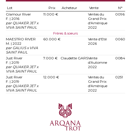
Lot
Prix
Acheteur
Vente
N°
Glamour River
11.000 €
Ventes du
0096
F. | 2016
Grand Prix
par QUAKER JET x
d'Amérique
VIVA SAINT PAUL
2022
Frères & soeurs
MAESTRO RIVER
60.000 €
Vente d'Eté
0060
M. | 2022
2026
par GALIUS x VIVA
SAINT PAUL
Just River
7.000 €
Claudette GARS
Vente
0084
F. | 2019
d'Automne
par QUAKER JET x
2022
VIVA SAINT PAUL
Just River
12.000 €
Ventes du
0251
F. | 2019
Grand Prix
par QUAKER JET x
d'Amérique
VIVA SAINT PAUL
2022