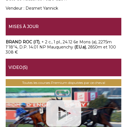
Vendeur :
Desmet Yannick
MISES À JOUR
BRAND ROC (IT)
, + 2 c., 1 pl., 24.12 6e Mons (a), 2275m
1'18''4, D.P. 14.01 NP Mauquenchy
(EU.a)
, 2850m et 100
308 €
VIDEO(S)
Toutes les courses Premium disputées par ce cheval