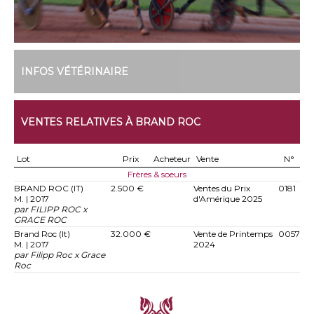
INFOS VÉTÉRINAIRE
VENTES RELATIVES À BRAND ROC
Lot
Prix
Acheteur
Vente
N°
Frères & soeurs
BRAND ROC (IT)
2.500 €
Ventes du Prix
0181
M. | 2017
d'Amérique 2025
par FILIPP ROC x
GRACE ROC
Brand Roc (It)
32.000 €
Vente de Printemps
0057
M. | 2017
2024
par Filipp Roc x Grace
Roc