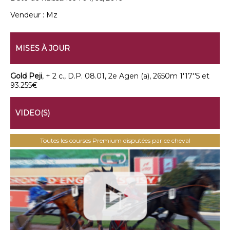
Vendeur :
Mz
MISES À JOUR
Gold Peji
, + 2 c., D.P. 08.01, 2e Agen (a), 2650m 1'17''5 et
93.255€
VIDEO(S)
Toutes les courses Premium disputées par ce cheval