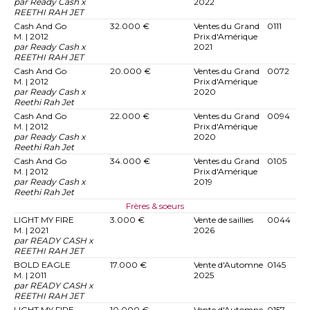
par Ready Cash x
2022
REETHI RAH JET
Cash And Go
32.000 €
Ventes du Grand
0111
M. | 2012
Prix d'Amérique
par Ready Cash x
2021
REETHI RAH JET
Cash And Go
20.000 €
Ventes du Grand
0072
M. | 2012
Prix d'Amérique
par Ready Cash x
2020
Reethi Rah Jet
Cash And Go
22.000 €
Ventes du Grand
0094
M. | 2012
Prix d'Amérique
par Ready Cash x
2020
Reethi Rah Jet
Cash And Go
34.000 €
Ventes du Grand
0105
M. | 2012
Prix d'Amérique
par Ready Cash x
2019
Reethi Rah Jet
Frères & soeurs
LIGHT MY FIRE
3.000 €
Vente de saillies
0044
M. | 2021
2026
par READY CASH x
REETHI RAH JET
BOLD EAGLE
17.000 €
Vente d'Automne
0145
M. | 2011
2025
par READY CASH x
REETHI RAH JET
LIGHT MY FIRE
10.000 €
Vente d'Automne
0157