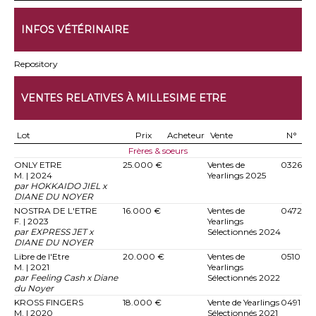
INFOS VÉTÉRINAIRE
Repository
VENTES RELATIVES À MILLESIME ETRE
Lot
Prix
Acheteur
Vente
N°
Frères & soeurs
ONLY ETRE
25.000 €
Ventes de
0326
M. | 2024
Yearlings 2025
par HOKKAIDO JIEL x
DIANE DU NOYER
NOSTRA DE L'ETRE
16.000 €
Ventes de
0472
F. | 2023
Yearlings
par EXPRESS JET x
Sélectionnés 2024
DIANE DU NOYER
Libre de l'Etre
20.000 €
Ventes de
0510
M. | 2021
Yearlings
par Feeling Cash x Diane
Sélectionnés 2022
du Noyer
KROSS FINGERS
18.000 €
Vente de Yearlings
0491
M. | 2020
Sélectionnés 2021