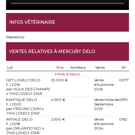
INFOS VÉTÉRINAIRE
Repository
VENTES RELATIVES À MERCURY DELO
Lot
Prix
Acheteur
Vente
N°
Frères & soeurs
GET LOVELY DELO
25.000 €
Vente
0077
F. | 2016
d'Automne
par HULK DES CHAMPS
2025
x THIS LOVELY D'AR
KANTIQUE DELO
4.500 €
Vente Mixte de
0579
F. | 2020
Septembre
par FEELING CASH x
2025
THIS LOVELY D'AR
INITIALE DELO
2.500 €
Vente
0162
F. | 2018
d'Automne
par ORLANDO VICI x
2024
THIS LOVELY D'AR