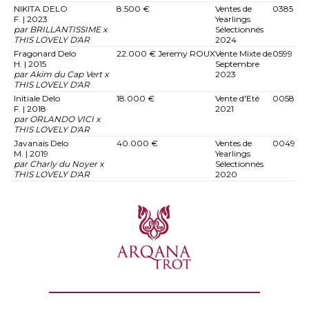
NIKITA DELO
8.500 €
Ventes de
0385
F. | 2023
Yearlings
par BRILLANTISSIME x
Sélectionnés
THIS LOVELY D'AR
2024
Fragonard Delo
22.000 €
Jeremy ROUX
Vente Mixte de
0599
H. | 2015
Septembre
par Akim du Cap Vert x
2023
THIS LOVELY D'AR
Initiale Delo
18.000 €
Vente d'Eté
0058
F. | 2018
2021
par ORLANDO VICI x
THIS LOVELY D'AR
Javanais Delo
40.000 €
Ventes de
0049
M. | 2019
Yearlings
par Charly du Noyer x
Sélectionnés
THIS LOVELY D'AR
2020