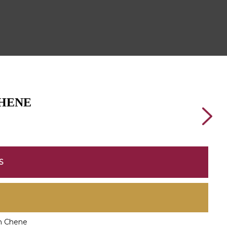
CHENE
S
n Chene