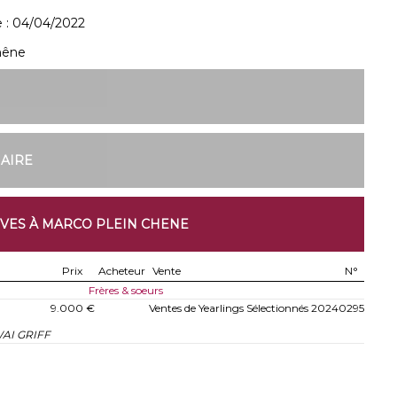
 :
04/04/2022
hêne
NAIRE
IVES À MARCO PLEIN CHENE
Prix
Acheteur
Vente
N°
Frères & soeurs
9.000 €
Ventes de Yearlings Sélectionnés 2024
0295
AI GRIFF