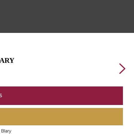
LARY
S
Blary