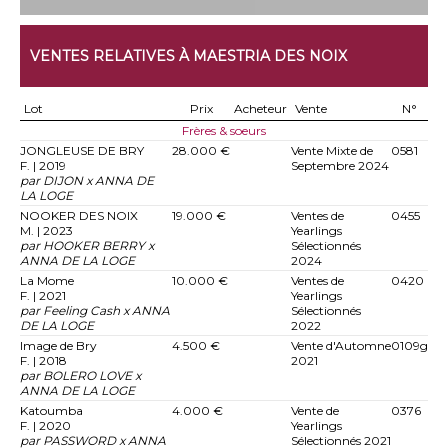
VENTES RELATIVES À MAESTRIA DES NOIX
Lot
Prix
Acheteur
Vente
N°
Frères & soeurs
JONGLEUSE DE BRY
28.000 €
Vente Mixte de
0581
F. | 2019
Septembre 2024
par DIJON x ANNA DE
LA LOGE
NOOKER DES NOIX
19.000 €
Ventes de
0455
M. | 2023
Yearlings
par HOOKER BERRY x
Sélectionnés
ANNA DE LA LOGE
2024
La Mome
10.000 €
Ventes de
0420
F. | 2021
Yearlings
par Feeling Cash x ANNA
Sélectionnés
DE LA LOGE
2022
Image de Bry
4.500 €
Vente d'Automne
0109g
F. | 2018
2021
par BOLERO LOVE x
ANNA DE LA LOGE
Katoumba
4.000 €
Vente de
0376
F. | 2020
Yearlings
par PASSWORD x ANNA
Sélectionnés 2021