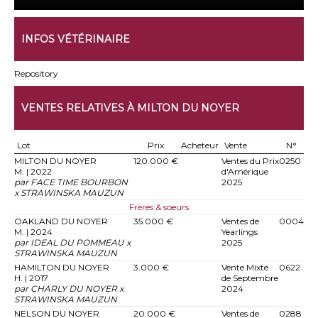
INFOS VÉTÉRINAIRE
Repository
VENTES RELATIVES À MILTON DU NOYER
Lot
Prix
Acheteur
Vente
N°
MILTON DU NOYER
120.000 €
Ventes du Prix
0250
M. | 2022
d'Amérique
par FACE TIME BOURBON
2025
x STRAWINSKA MAUZUN
Frères & soeurs
OAKLAND DU NOYER
35.000 €
Ventes de
0004
M. | 2024
Yearlings
par IDEAL DU POMMEAU x
2025
STRAWINSKA MAUZUN
HAMILTON DU NOYER
3.000 €
Vente Mixte
0622
H. | 2017
de Septembre
par CHARLY DU NOYER x
2024
STRAWINSKA MAUZUN
NELSON DU NOYER
20.000 €
Ventes de
0288