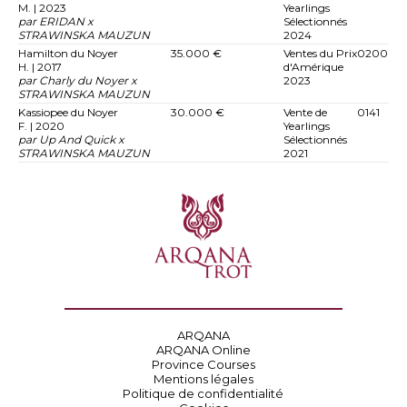
M. | 2023
Yearlings
par ERIDAN x
Sélectionnés
STRAWINSKA MAUZUN
2024
Hamilton du Noyer
35.000 €
Ventes du Prix
0200
H. | 2017
d'Amérique
par Charly du Noyer x
2023
STRAWINSKA MAUZUN
Kassiopee du Noyer
30.000 €
Vente de
0141
F. | 2020
Yearlings
par Up And Quick x
Sélectionnés
STRAWINSKA MAUZUN
2021
ARQANA
ARQANA Online
Province Courses
Mentions légales
Politique de confidentialité