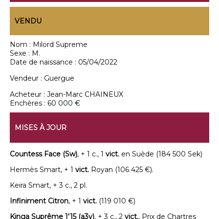
VENDU
Nom :
Milord Supreme
Sexe :
M.
Date de naissance :
05/04/2022
Vendeur :
Guergue
Acheteur :
Jean-Marc CHAINEUX
Enchères :
60 000 €
MISES À JOUR
Countess Face (Sw)
, + 1 c., 1
vict.
en Suède (184 500 Sek)
Hermès Smart, + 1
vict.
Royan (106 425 €).
Keira Smart, + 3 c., 2 pl.
Infiniment Citron
, + 1
vict.
(119 010 €)
Kinga Suprême 1'15 (a3v)
, + 3 c., 2
vict.
, Prix de Chartres