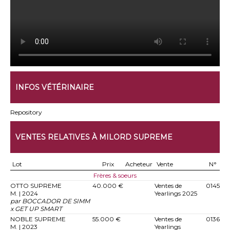
INFOS VÉTÉRINAIRE
Repository
VENTES RELATIVES À MILORD SUPREME
Lot
Prix
Acheteur
Vente
N°
Frères & soeurs
OTTO SUPREME
40.000 €
Ventes de
0145
M. | 2024
Yearlings 2025
par BOCCADOR DE SIMM
x GET UP SMART
NOBLE SUPREME
55.000 €
Ventes de
0136
M. | 2023
Yearlings