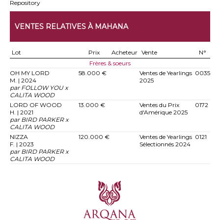
Repository
VENTES RELATIVES À MAHANA
Lot
Prix
Acheteur
Vente
N°
Frères & soeurs
OH MY LORD
58.000 €
Ventes de Yearlings
0035
M. | 2024
2025
par FOLLOW YOU x
CALITA WOOD
LORD OF WOOD
13.000 €
Ventes du Prix
0172
H. | 2021
d'Amérique 2025
par BIRD PARKER x
CALITA WOOD
NIZZA
120.000 €
Ventes de Yearlings
0121
F. | 2023
Sélectionnés 2024
par BIRD PARKER x
CALITA WOOD