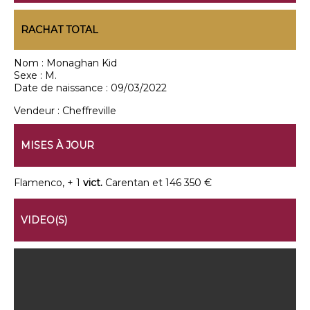
RACHAT TOTAL
Nom :
Monaghan Kid
Sexe :
M.
Date de naissance :
09/03/2022
Vendeur :
Cheffreville
MISES À JOUR
Flamenco, + 1
vict.
Carentan et 146 350 €
VIDEO(S)