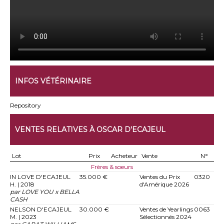
INFOS VÉTÉRINAIRE
Repository
VENTES RELATIVES À OSCAR D'ECAJEUL
Lot
Prix
Acheteur
Vente
N°
Frères & soeurs
IN LOVE D'ECAJEUL
35.000 €
Ventes du Prix
0320
H. | 2018
d'Amérique 2026
par LOVE YOU x BELLA
CASH
NELSON D'ECAJEUL
30.000 €
Ventes de Yearlings
0063
M. | 2023
Sélectionnés 2024