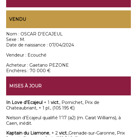
VENDU
Nom :
OSCAR D'ECAJEUL
Sexe :
M.
Date de naissance :
07/04/2024
Vendeur :
Ecouché
Acheteur :
Gaetano PEZONE
Enchères :
70 000 €
MISES À JOUR
In Love d’Ecajeul
+ 1
vict
., Pornichet, Prix de
Chateaubriant, + 1 pl., (105 195 €)
Nelson d’Ecajeul qualifié 1’17 (a2) (m. Carat Williams), à
Caen, inédit.
Kaptain du Liamone
, + 2
vict
.,Grenade-sur-Garonne, Prix