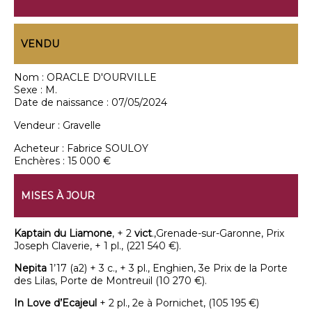
VENDU
Nom :
ORACLE D'OURVILLE
Sexe :
M.
Date de naissance :
07/05/2024
Vendeur :
Gravelle
Acheteur :
Fabrice SOULOY
Enchères :
15 000 €
MISES À JOUR
Kaptain du Liamone
, + 2
vict
.,Grenade-sur-Garonne, Prix
Joseph Claverie, + 1 pl., (221 540 €).
Nepita
1’17 (a2) + 3 c., + 3 pl., Enghien, 3e Prix de la Porte
des Lilas, Porte de Montreuil (10 270 €).
In Love d’Ecajeul
+ 2 pl., 2e à Pornichet, (105 195 €)