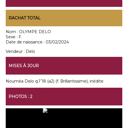
RACHAT TOTAL
Nom :
OLYMPE DELO
Sexe :
F.
Date de naissance :
03/02/2024
Vendeur :
Delo
MISES À JOUR
Nouméa Delo q.1’18 (a2) (f. Brillantissime), inédite.
PHOTOS : 2