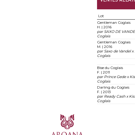
VENTES RELAT
Lot
Gentleman Coglais
H. | 2016
par SAXO DE VANDEL
Coglais
Gentleman Coglais
M. | 2016
par Saxo de Vandel x
Coglais
Bise du Coglais
F. | 2011
par Prince Gede x Ki
Coglais
Darling du Coglais
F. | 2013
par Ready Cash x Kis
Coglais