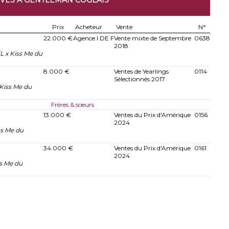
IVES À GENTLEMAN COGLAIS
Prix
Acheteur
Vente
N°
22.000 €
Agence I DE F
Vente mixte de Septembre
0638
2018
 x Kiss Me du
8.000 €
Ventes de Yearlings
0114
Sélectionnés 2017
 Kiss Me du
Frères & soeurs
13.000 €
Ventes du Prix d'Amérique
0156
2024
ss Me du
34.000 €
Ventes du Prix d'Amérique
0161
2024
s Me du