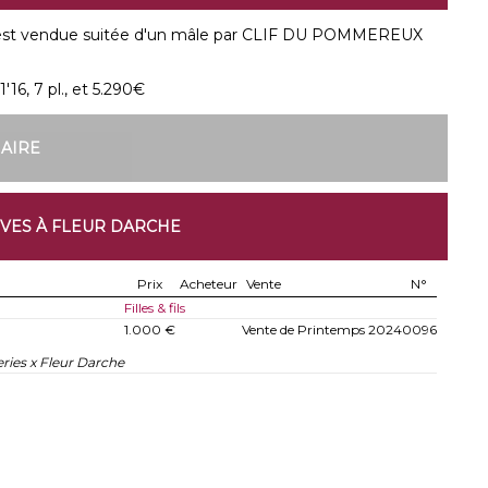
 vendue suitée d'un mâle par CLIF DU POMMEREUX
'16, 7 pl., et 5.290€
NAIRE
IVES À FLEUR DARCHE
Prix
Acheteur
Vente
N°
Filles & fils
1.000 €
Vente de Printemps 2024
0096
ries x Fleur Darche