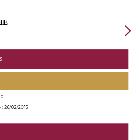
HE
S
he
 :
26/02/2015