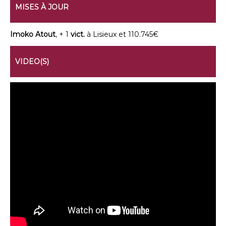
MISES À JOUR
Imoko Atout
, + 1
vict.
à Lisieux et 110.745€
VIDEO(S)