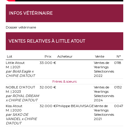
INFOS VÉTÉRINAIRE
Dossier vétérinaire
VENTES RELATIVES À LITTLE ATOUT
Lot
Prix
Acheteur
Vente
N°
Little Atout
33.000 €
Ventes de
0118
M. | 2021
Yearlings
par Bold Eagle x
Sélectionnés
CHIPIE D'ATOUT
2022
Frères & soeurs
NOBLE D'ATOUT
32.000 €
Ventes de
0132
M. | 2023
Yearlings
par ROYAL DREAM
Sélectionnés
x CHIPIE D'ATOUT
2024
Kiss Atout
32.000 €
Philippe BEAUVISAGE
Vente de
0047
M. | 2020
Yearlings
par SAXO DE
Sélectionnés
VANDEL x CHIPIE
2021
D'ATOUT