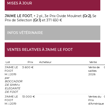
MISES À JOUR
J'AIME LE FOOT
, + 2 pl., 3e Prix Ovide Moulinet
(Gr.2)
, 5e
Prix de Sélection
(Gr.1)
et 371 650 €
INFOS VÉTÉRINAIRE
VENTES RELATIVES À J'AIME LE FOOT
Lot
Prix
Acheteur
Vente
J'AIME LE
3.600 €
Vente de
FOOT
saillies
M. | 2019
2026
par
BOCCADOR
DE SIMM x
ELEGANTE
DE FOOT
J'AIME LE
13.000 €
Ventes du
FOOT
Prix
M. | 2019
d'Amérique