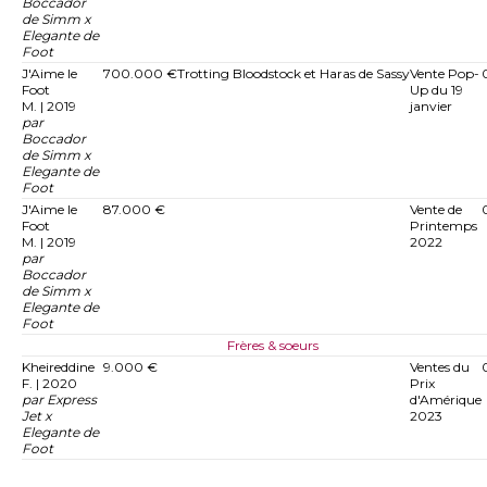
Boccador
de Simm x
Elegante de
Foot
J'Aime le
700.000 €
Trotting Bloodstock et Haras de Sassy
Vente Pop-
Foot
Up du 19
M. | 2019
janvier
par
Boccador
de Simm x
Elegante de
Foot
J'Aime le
87.000 €
Vente de
Foot
Printemps
M. | 2019
2022
par
Boccador
de Simm x
Elegante de
Foot
Frères & soeurs
Kheireddine
9.000 €
Ventes du
F. | 2020
Prix
par Express
d'Amérique
Jet x
2023
Elegante de
Foot