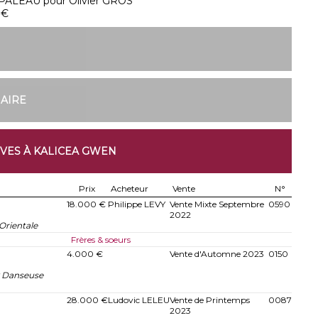
PALEAU pour Olivier GROS
 €
NAIRE
IVES À KALICEA GWEN
Prix
Acheteur
Vente
N°
18.000 €
Philippe LEVY
Vente Mixte Septembre
0590
2022
Orientale
Frères & soeurs
4.000 €
Vente d'Automne 2023
0150
 Danseuse
28.000 €
Ludovic LELEU
Vente de Printemps
0087
2023