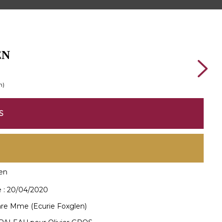
EN
n)
S
en
 :
20/04/2020
lare Mme (Ecurie Foxglen)