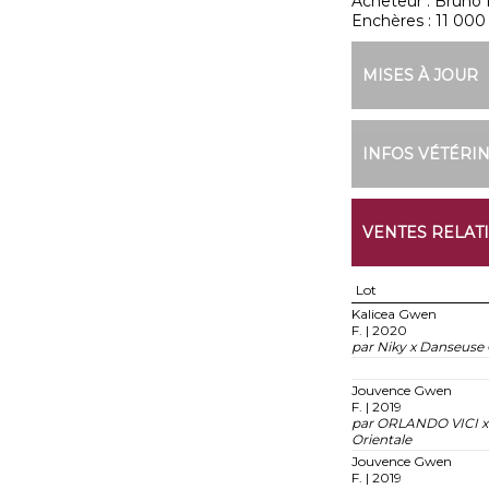
Acheteur :
Bruno 
Enchères :
11 000
MISES À JOUR
INFOS VÉTÉRI
VENTES RELAT
Lot
Kalicea Gwen
F. | 2020
par Niky x Danseuse 
Jouvence Gwen
F. | 2019
par ORLANDO VICI x
Orientale
Jouvence Gwen
F. | 2019