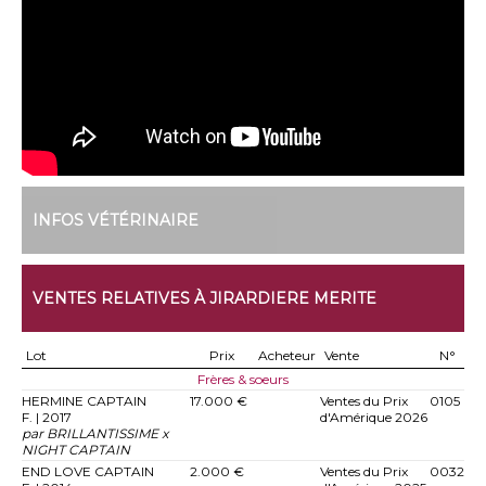
INFOS VÉTÉRINAIRE
VENTES RELATIVES À JIRARDIERE MERITE
Lot
Prix
Acheteur
Vente
N°
Frères & soeurs
HERMINE CAPTAIN
17.000 €
Ventes du Prix
0105
F. | 2017
d'Amérique 2026
par BRILLANTISSIME x
NIGHT CAPTAIN
END LOVE CAPTAIN
2.000 €
Ventes du Prix
0032