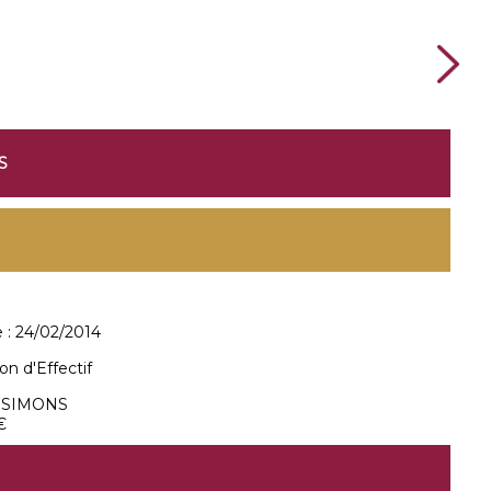
S
 :
24/02/2014
n d'Effectif
n SIMONS
€