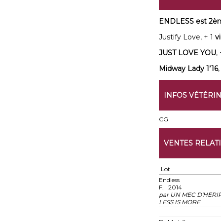
ENDLESS est 2èm
Justify Love, + 1
vi
JUST LOVE YOU
,
Midway Lady 1’16
,
INFOS VÉTÉRI
CG
VENTES RELAT
Lot
Endless
F. | 2014
par UN MEC D'HERI
LESS IS MORE