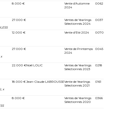
8.000 €
Vente d'Automne
0062
2024
27.000 €
Ventes de Yearlings
0037
Sélectionnés 2024
DLESS
12.000 €
Vente d'Eté 2024
0070
27.000 €
Vente de Printemps
0045
2024
 x
22.000 €
Noël LOLIC
Ventes de Yearlings
0218
Sélectionnés 2023
18.000 €
Jean-Claude LABROUSSE
Vente de Yearlings
0161
Sélectionnés 2021
L x
8.000 €
Ventes de Yearlings
0366
Sélectionnés 2020
ESS