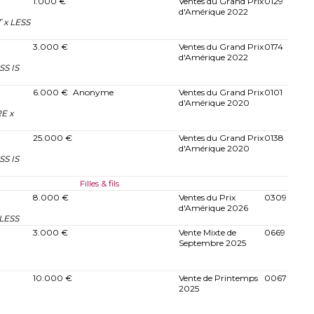
1.000 €
Ventes du Grand Prix
0129
d'Amérique 2022
 x LESS
3.000 €
Ventes du Grand Prix
0174
d'Amérique 2022
SS IS
6.000 €
Anonyme
Ventes du Grand Prix
0101
d'Amérique 2020
E x
25.000 €
Ventes du Grand Prix
0138
d'Amérique 2020
SS IS
Filles & fils
8.000 €
Ventes du Prix
0309
d'Amérique 2026
LESS
3.000 €
Vente Mixte de
0669
Septembre 2025
10.000 €
Vente de Printemps
0067
2025