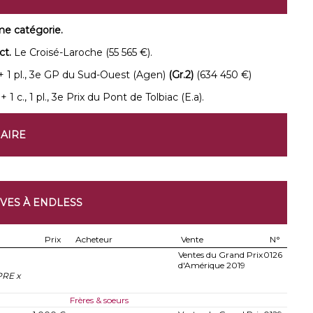
e catégorie.
ct.
Le Croisé-Laroche
(55 565 €).
 + 1 pl., 3e GP du Sud-Ouest (Agen)
(Gr.2)
(634 450 €)
 + 1 c., 1 pl., 3e Prix du Pont de Tolbiac (E.a).
NAIRE
IVES À ENDLESS
Prix
Acheteur
Vente
N°
Ventes du Grand Prix
0126
d'Amérique 2019
PRE x
Frères & soeurs