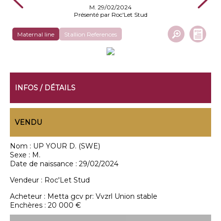
M. 29/02/2024
Présenté par Roc'Let Stud
Maternal line
Stallion References
INFOS / DÉTAILS
VENDU
Nom :
UP YOUR D. (SWE)
Sexe :
M.
Date de naissance :
29/02/2024
Vendeur :
Roc'Let Stud
Acheteur :
Metta gcv pr: Vvzrl Union stable
Enchères :
20 000 €