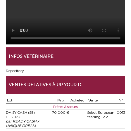
INFOS VÉTÉRINAIRE
Repository
VENTES RELATIVES À UP YOUR D.
Lot
Prix
Acheteur
Vente
N°
Frères & soeurs
DAISY CASH (SE)
70.000 €
Select European
0013
F. | 2023
Yearling Sale
par READY CASH x
UNIQUE DREAM