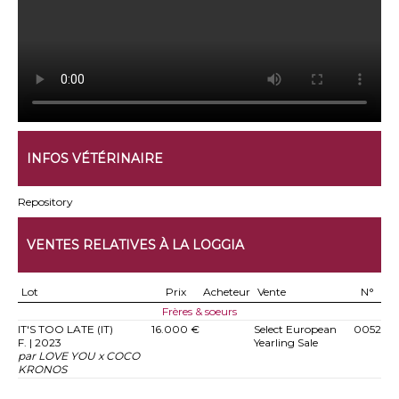
INFOS VÉTÉRINAIRE
Repository
VENTES RELATIVES À LA LOGGIA
Lot
Prix
Acheteur
Vente
N°
Frères & soeurs
IT'S TOO LATE (IT)
16.000 €
Select European
0052
F. | 2023
Yearling Sale
par LOVE YOU x COCO
KRONOS