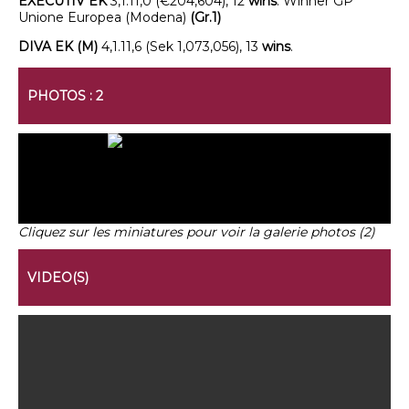
EXECUTIV EK
3,1.11,0 (€204,604), 12
wins
. Winner GP
Unione Europea (Modena)
(Gr.1)
DIVA EK (M)
4,1.11,6 (Sek 1,073,056), 13
wins
.
PHOTOS : 2
Cliquez sur les miniatures pour voir la galerie photos (2)
VIDEO(S)