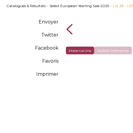
Catalogues & Résultats
>
Select European Yearling Sale 2025
> Lot 28 - 
Envoyer
Twitter
Facebook
Maternal line
Stallion References
Favoris
Imprimer