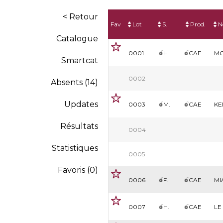
< Retour
Fav
Lot
S.
Prod.
N
Catalogue
0001
H.
CAE
MO
Smartcat
0002
Absents (14)
Updates
0003
M.
CAE
KE
Résultats
0004
Statistiques
0005
Favoris (
0
)
0006
F.
CAE
MI
0007
H.
CAE
LE