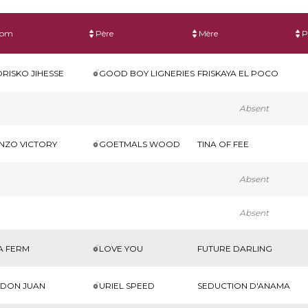
om
Père
Mère
P
RISKO JIHESSE
GOOD BOY LIGNERIES
FRISKAYA EL POCO
Absent
NZO VICTORY
GOETMALS WOOD
TINA OF FEE
Absent
Absent
A FERM
LOVE YOU
FUTURE DARLING
 DON JUAN
URIEL SPEED
SEDUCTION D'ANAMA