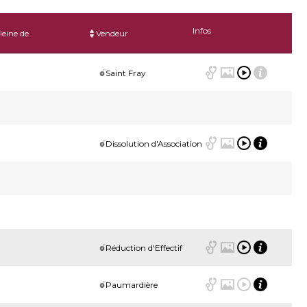
Infos
leine de
Vendeur
Saint Fray
Dissolution d'Association
Réduction d'Effectif
Paumardière