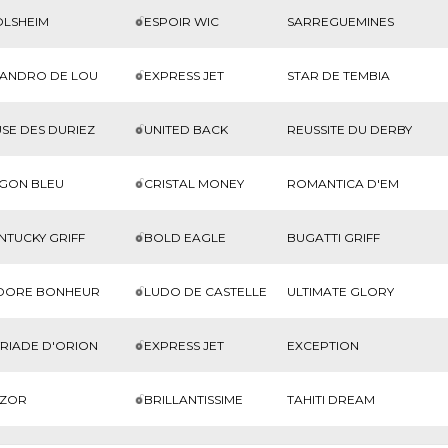
LSHEIM
ESPOIR WIC
SARREGUEMINES
SANDRO DE LOU
EXPRESS JET
STAR DE TEMBIA
SE DES DURIEZ
UNITED BACK
REUSSITE DU DERBY
GON BLEU
CRISTAL MONEY
ROMANTICA D'EM
NTUCKY GRIFF
BOLD EAGLE
BUGATTI GRIFF
IDORE BONHEUR
LUDO DE CASTELLE
ULTIMATE GLORY
RIADE D'ORION
EXPRESS JET
EXCEPTION
TZOR
BRILLANTISSIME
TAHITI DREAM