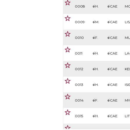
0008
H.
CAE
MO
0009
M.
CAE
LI
0010
F.
CAE
MU
0011
H.
CAE
LA
0012
H.
CAE
KE
0013
H.
CAE
IS
0014
F.
CAE
MY
0015
H.
CAE
LI