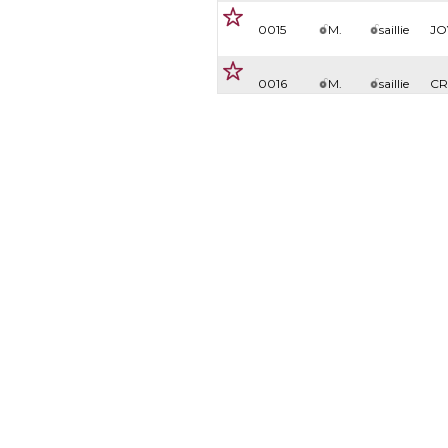
0015
M.
saillie
JO
0016
M.
saillie
CR
0017
M.
saillie
RO
0018
M.
saillie
FA
0019
M.
saillie
HE
ARQANA
0020
M.
saillie
PR
ARQANA Online
Province Courses
Mentions légales
Politique de confidentialité
0021
M.
saillie
P
Cookies
0022
M.
saillie
EY