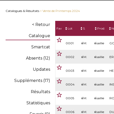
Catalogues & Résultats
> Vente de Printemps 2024
< Retour
Fav
Lot
S.
Prod.
N
Catalogue
0001
M.
saillie
GO
Smartcat
0002
M.
saillie
ER
Absents (12)
Updates
0003
M.
saillie
HE
Suppléments (17)
0004
M.
saillie
IN
Résultats
0005
M.
saillie
RO
Statistiques
0006
M.
saillie
DU