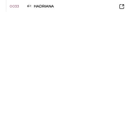
0033
HADRIANA
F.
0034
HAIDA DU BELLAY
F.
0035
HAITIENNE DE BOMO
F.
0036
HAJIME GWEN
M.
0037
HAKA
M.
0038
HALBI
M.
0039
HALCO DE VANDEL
M.
0040
HALF MOON BAY
F.
0041
HALIZA
F.