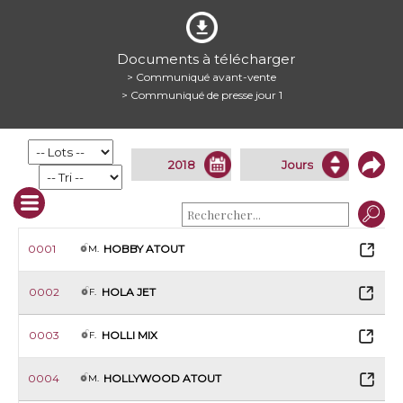
Documents à télécharger
> Communiqué avant-vente
> Communiqué de presse jour 1
0001
HOBBY ATOUT
M.
0002
HOLA JET
F.
0003
HOLLI MIX
F.
0004
HOLLYWOOD ATOUT
M.